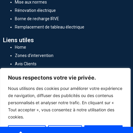
Mise aux normes
Rénovation électrique
Borne de recharge IRVE
Remplacement de tableau électrique
Liens utiles
Home
Zones d’intervention
Avis Clients
Qui sommes-nous
Nous respectons votre vie privée.
Politique de confidentialité
Nous utilisons des cookies pour améliorer votre expérience
Mentions légales
de navigation, diffuser des publicités ou des contenus
Nous contacter
personnalisés et analyser notre trafic. En cliquant sur «
01 87 66 80 36
Tout accepter », vous consentez à notre utilisation des
cookies.
Batihomeservices@gmail.com
2 RUE DU PRESIDENT WILSON 92300 LEVALLOIS-PERRET
Personnaliser
Tout rejeter
Accepter tout