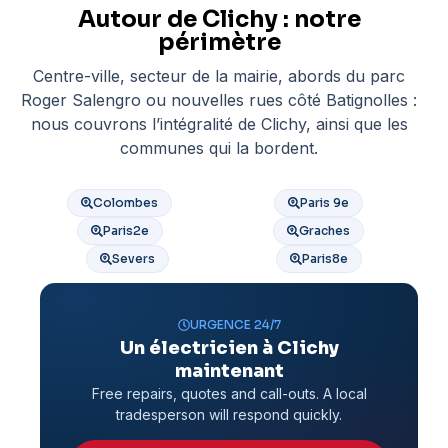
Autour de Clichy : notre
périmètre
Centre-ville, secteur de la mairie, abords du parc
Roger Salengro ou nouvelles rues côté Batignolles :
nous couvrons l’intégralité de Clichy, ainsi que les
communes qui la bordent.
Colombes
Paris 9e
Paris2e
Graches
Severs
Paris8e
URGENCE 24/7
Un électricien à Clichy
maintenant
Free repairs, quotes and call-outs. A local
tradesperson will respond quickly.